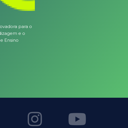
novadora para o
dizagem e o
de Ensino