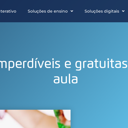
terativo
Soluções de ensino
Soluções digitais
mperdíveis e gratuitas
aula