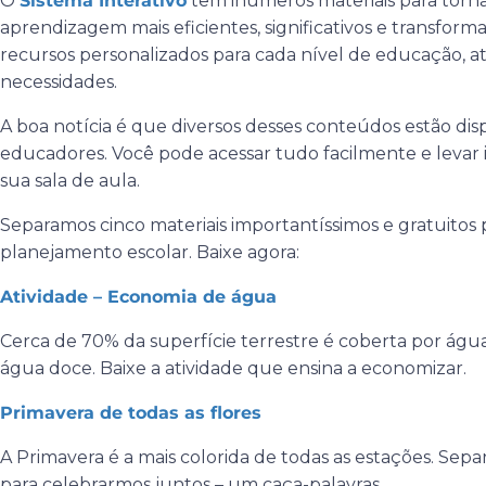
O
Sistema Interativo
tem inúmeros materiais para torna
aprendizagem mais eficientes, significativos e transfor
recursos personalizados para cada nível de educação, 
necessidades.
A boa notícia é que diversos desses conteúdos estão di
educadores. Você pode acessar tudo facilmente e levar
sua sala de aula.
Separamos cinco materiais importantíssimos e gratuitos 
planejamento escolar. Baixe agora:
Atividade – Economia de água
Cerca de 70% da superfície terrestre é coberta por ág
água doce. Baixe a atividade que ensina a economizar.
Primavera de todas as flores
A Primavera é a mais colorida de todas as estações. Sep
para celebrarmos juntos – um caça-palavras.