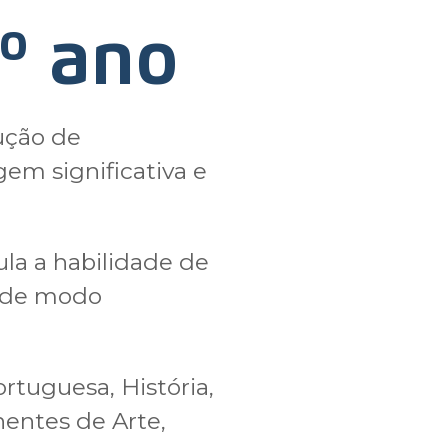
9º ano
ução de
em significativa e
ula a habilidade de
r, de modo
tuguesa, História,
entes de Arte,