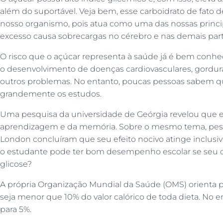
além do suportável. Veja bem, esse carboidrato de fat
nosso organismo, pois atua como uma das nossas princip
excesso causa sobrecargas no cérebro e nas demais part
O risco que o açúcar representa à saúde já é bem conh
o desenvolvimento de doenças cardiovasculares, gordura n
outros problemas. No entanto, poucas pessoas sabem q
grandemente os estudos.
Uma pesquisa da universidade de Geórgia revelou que e
aprendizagem e da memória. Sobre o mesmo tema, pesqu
London concluíram que seu efeito nocivo atinge inclusi
o estudante pode ter bom desempenho escolar se seu c
glicose?
A própria Organização Mundial da Saúde (OMS) orienta pa
seja menor que 10% do valor calórico de toda dieta. No ent
para 5%.