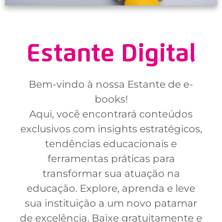
Estante Digital
Bem-vindo à nossa Estante de e-
books!
Aqui, você encontrará conteúdos
exclusivos com insights estratégicos,
tendências educacionais e
ferramentas práticas para
transformar sua atuação na
educação. Explore, aprenda e leve
sua instituição a um novo patamar
de excelência. Baixe gratuitamente e