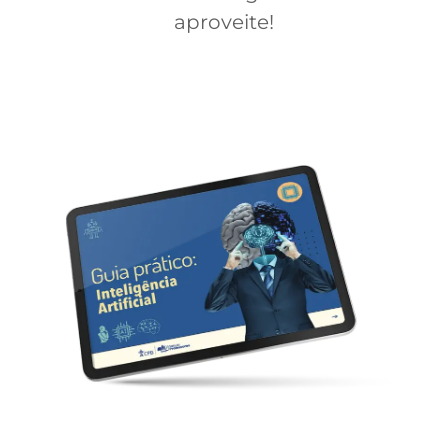
aproveite!